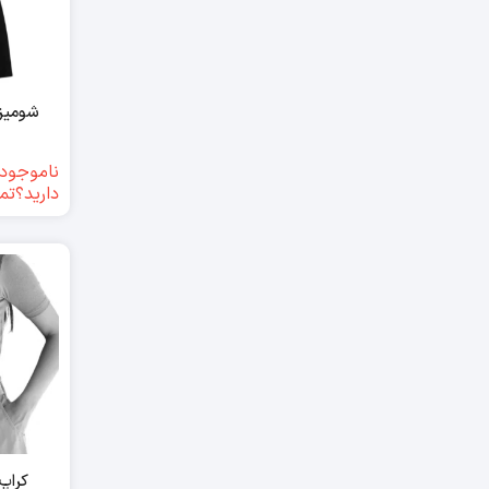
شومیز 
ناموجود(
دارید؟تم
کراپ 