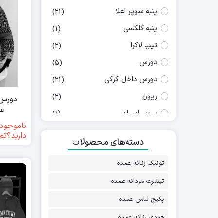
پنبه سوپر اعلا
(21)
پنبه گلکسی
(1)
تیپ لاکرا
(2)
دورس
(5)
دورس داخل کرکی
(21)
ریون
(2)
دورس ز
عمد
سوپر اسپان
(1)
ناموجود(
فانریپ
(5)
دارید؟تم
دسته‌های محصولات
فلامنت
(2)
تونیک زنانه عمده
فیتیله ای
(1)
کبریتی
تیشرت مردانه عمده
(5)
لمه
(2)
پکیج لباس عمده
لینن ونوس
(1)
هودی زنانه عمده