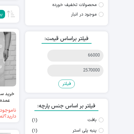
محصولات تخفیف خورده
موجود در انبار
پی
فیلتر براساس قیمت:
فیلتر
خرید ست
عمده ط
فیلتر بر اساس جنس پارچه:
ناموجود(
دارید؟تم
بافت
(1)
پنبه پلی استر
(1)