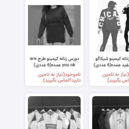
انه کیمینو شیکاگو
دورس زنانه کیمینو طرح are
عمده(6 عددی)
you ok عمده(6 عددی)
نیاز به تامین
ناموجود(نیاز به تامین
اس بگیرید)
دارید؟تماس بگیرید)