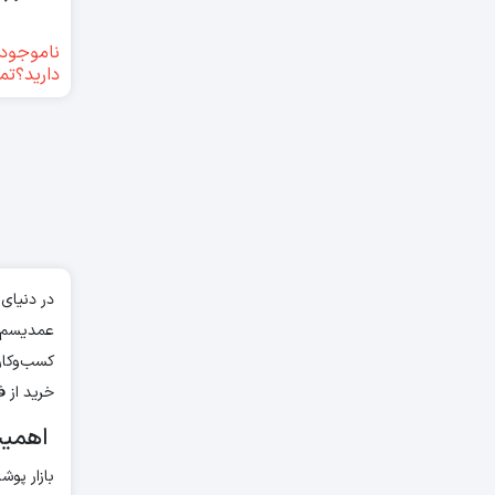
ناموجود(
دارید؟تم
در دنیای
عمدیسم ب
کسب‌وکار
خرید از 
اهمیت 
بازار پو