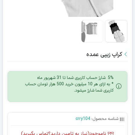
کراپ زیپی عمده
5% شارژ حساب کاربری شما تا 31 شهریور ماه
* به ازای هر 10 میلیون خرید 500 هزار تومان حساب
کاربری شما شارژ میشود.
شناسه محصول:
crry104
ناموجود(نیاز به تامین دارید؟تماس بگیرید)