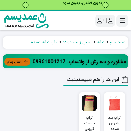
بدون ضامن، بدون سود
|
عمدیسم
>
زنانه
>
لباس زنانه عمده
>
تاپ زنانه عمده
این ها را هم میپسنیدید:
کراپ بند
کراپ
ماکارون
بیسیک
عمده
کبریتی