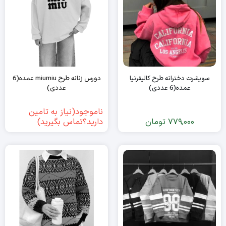
سویشرت دخترانه طرح کالیفرنیا
دورس زنانه طرح miumiu عمده(6
عمده(6 عددی)
عددی)
ناموجود(نیاز به تامین
779,000
تومان
دارید؟تماس بگیرید)