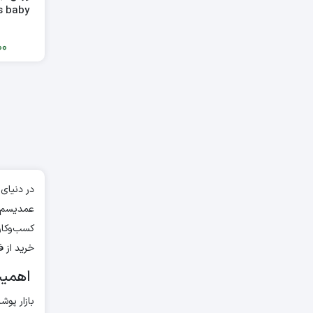
yes baby عمده(6
00
در دنیای
عمدیسم ب
کسب‌وکار
خرید از 
اهمیت 
بازار پو