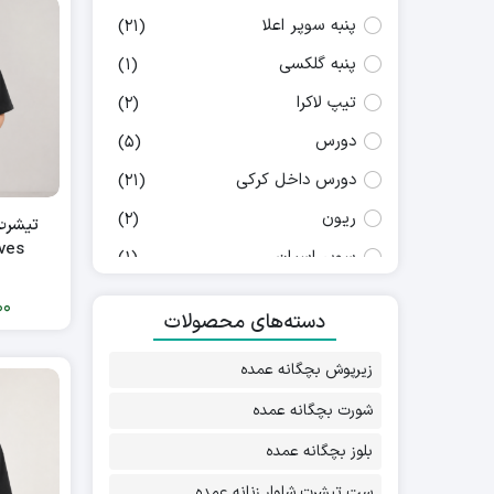
پنبه سوپر اعلا
(21)
پنبه گلکسی
(1)
تیپ لاکرا
(2)
دورس
(5)
دورس داخل کرکی
(21)
ریون
(2)
تیشرت 
waves
سوپر اسپان
(1)
فانریپ
(5)
00
دسته‌های محصولات
فلامنت
(2)
زیرپوش بچگانه عمده
فیتیله ای
(1)
کبریتی
شورت بچگانه عمده
(5)
لمه
(2)
بلوز بچگانه عمده
لینن ونوس
(1)
ست تیشرت شلوار زنانه عمده