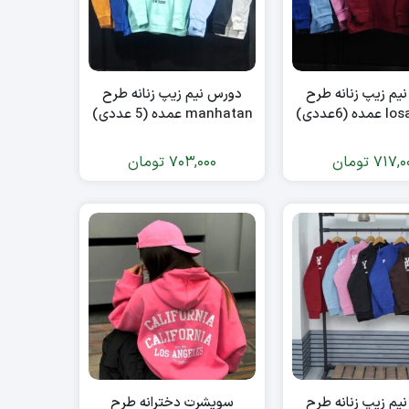
یم زیپ زنانه طرح
دورس نیم زیپ زنانه طرح
(6عددی)
manhatan عمده (5 عددی)
717,0
تومان
703,000
تومان
یم زیپ زنانه طرح
سویشرت دخترانه طرح