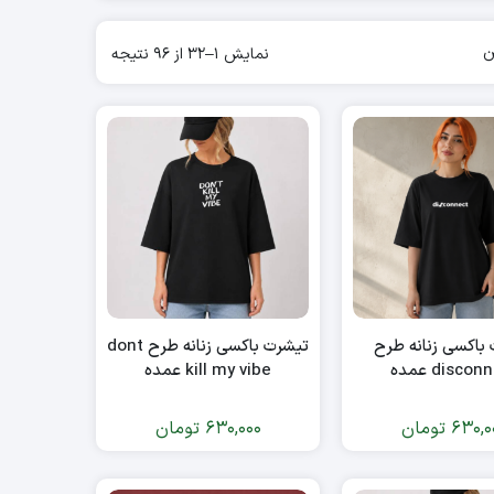
ن
نمایش 1–32 از 96 نتیجه
باکسی زنانه طرح
تیشرت باکسی زنانه طرح dont
disco عمده
kill my vibe عمده
630,0
تومان
630,000
تومان