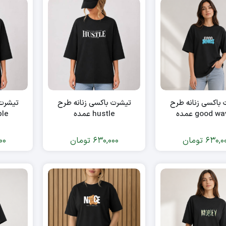
باکسی زنانه طرح
تیشرت باکسی زنانه طرح
تیشرت 
good  عمده
hustle عمده
ible
630,0
تومان
630,000
تومان
00