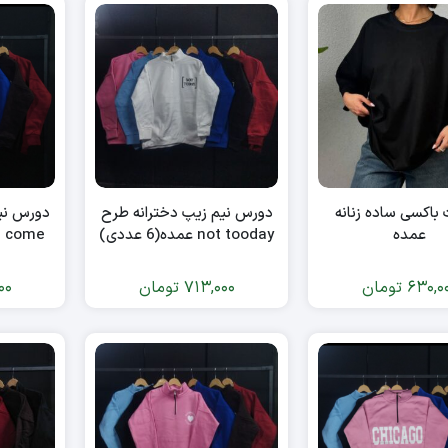
باکسی ساده زنانه
دورس نیم زیپ دخترانه طرح
دورس نی
عمده
not tooday عمده(6 عددی)
we come عمده(6
630,0
تومان
713,000
تومان
00