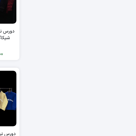
دورس نی
شیکاگو ع
00