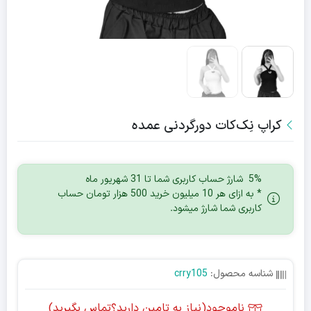
کراپ نِک‌کات دورگردنی عمده
5% شارژ حساب کاربری شما تا 31 شهریور ماه
* به ازای هر 10 میلیون خرید 500 هزار تومان حساب
کاربری شما شارژ میشود.
شناسه محصول:
crry105
ناموجود(نیاز به تامین دارید؟تماس بگیرید)