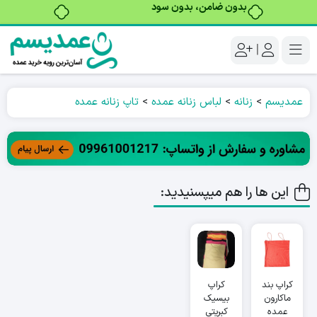
بدون ضامن، بدون سود
|
عمدیسم
>
زنانه
>
لباس زنانه عمده
>
تاپ زنانه عمده
این ها را هم میپسنیدید:
کراپ بند
کراپ
ماکارون
بیسیک
عمده
کبریتی