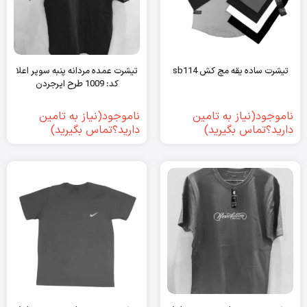
تیشرت ساده یقه مچ کش sb114
تیشرت عمده مردانه پنبه سوپر اعلا
کد: 1009 طرح ایرجردن
ناموجود(نیاز به تامین
ناموجود(نیاز به تامین
دارید؟تماس بگیرید)
دارید؟تماس بگیرید)