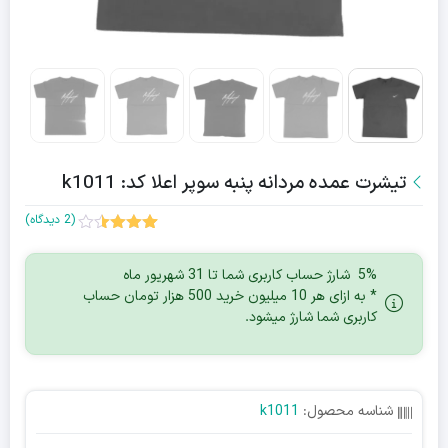
تیشرت عمده مردانه پنبه سوپر اعلا کد: k1011
(
2
دیدگاه)
2
امتیاز
3.50
از
5% شارژ حساب کاربری شما تا 31 شهریور ماه
5 امتیاز
مشتری
* به ازای هر 10 میلیون خرید 500 هزار تومان حساب
کاربری شما شارژ میشود.
شناسه محصول:
k1011