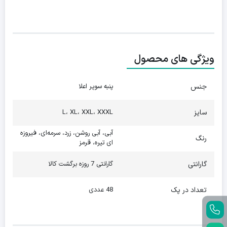
ویژگی های محصول
جنس
پنبه سوپر اعلا
سایز
L، XL، XXL، XXXL
آبی، آبی روشن، زرد، سرمه‌ای، فیروزه
رنگ
ای تیره، قرمز
گارانتی
گارانتی 7 روزه برگشت کالا
تعداد در پک
48 عددی