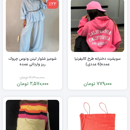
٪22
سویشرت دخترانه طرح کالیفرنیا
شومیز شلوار لینن ونوس چروک
عمده(6 عددی)
ریز وارداتی عمده
3,300,000
تومان
779,000
تومان
2,570,000
تومان