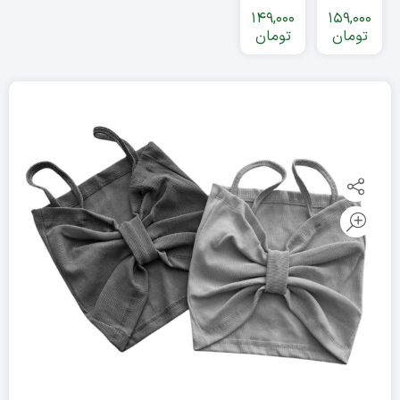
زنانه عمده
149,000
159,000
تومان
تومان