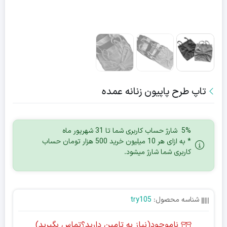
تاپ طرح پاپیون زنانه عمده
5% شارژ حساب کاربری شما تا 31 شهریور ماه
* به ازای هر 10 میلیون خرید 500 هزار تومان حساب
کاربری شما شارژ میشود.
شناسه محصول:
try105
ناموجود(نیاز به تامین دارید؟تماس بگیرید)