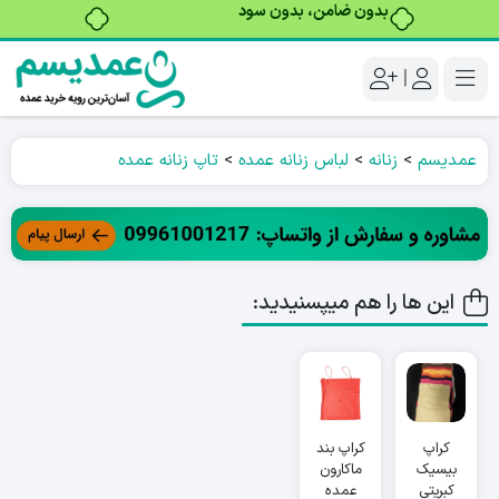
بدون ضامن، بدون سود
|
عمدیسم
>
زنانه
>
لباس زنانه عمده
>
تاپ زنانه عمده
این ها را هم میپسنیدید:
کراپ
کراپ بند
بیسیک
ماکارون
کبریتی
عمده