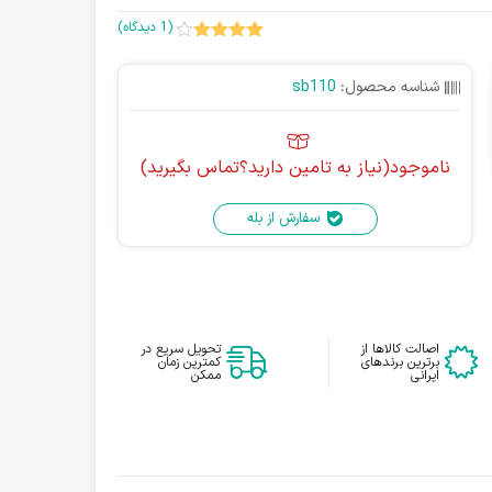
(
1
دیدگاه)
1
امتیاز
4.00
از
شناسه محصول:
sb110
5 امتیاز
مشتری
ناموجود(نیاز به تامین دارید؟تماس بگیرید)
سفارش از بله
اصالت کالاها از
تحویل سریع در
برترین برندهای
کمترین زمان
ایرانی
ممکن