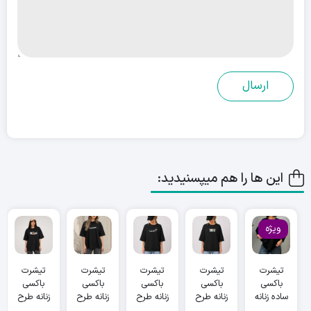
این ها را هم میپسنیدید:
ویژه
تیشرت
تیشرت
تیشرت
تیشرت
تیشرت
باکسی
باکسی
باکسی
باکسی
باکسی
ساده زنانه
زنانه طرح
زنانه طرح
زنانه طرح
زنانه طرح
عمده
rich عمده
cant
vibes 2
relax