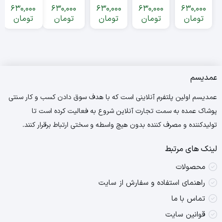
پلنگ
artist
saban
imposible
unmatched
630,000
630,000
630,000
630,000
630,000
صورتی
عمده
عمده
عمده
عمده
تومان
تومان
تومان
تومان
تومان
عمده
عمدیسم
عمدیسم اولین پلتفرم آنلاینی است که با هدف سوق دادن کسب و کار سنتی
پوشاک عمده به سمت تجارت آنلاین شروع به فعالیت کرده است تا
تولیدکننده و مصرف کننده بدون هیچ واسطه و سختی ارتباط برقرار کنند.
لینک های مرتبط
محصولات
راهنمای استفاده و سفارش از سایت
تماس با ما
قوانین سایت