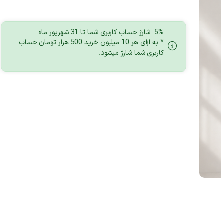
5% شارژ حساب کاربری شما تا 31 شهریور ماه
* به ازای هر 10 میلیون خرید 500 هزار تومان حساب
کاربری شما شارژ میشود.