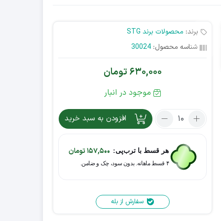
برند:
محصولات برند STG
شناسه محصول:
30024
630,000
تومان
موجود در انبار
افزودن به سبد خرید
157,500
تومان
هر قسط با ترب‌پی:
۴ قسط ماهانه. بدون سود، چک و ضامن.
سفارش از بله