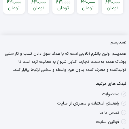
630,000
630,000
630,000
630,000
630,000
عمده
عمده
waves
my vibe
تومان
تومان
تومان
تومان
تومان
عمده
عمده
عمدیسم
عمدیسم اولین پلتفرم آنلاینی است که با هدف سوق دادن کسب و کار سنتی
پوشاک عمده به سمت تجارت آنلاین شروع به فعالیت کرده است تا
تولیدکننده و مصرف کننده بدون هیچ واسطه و سختی ارتباط برقرار کنند.
لینک های مرتبط
محصولات
راهنمای استفاده و سفارش از سایت
تماس با ما
قوانین سایت