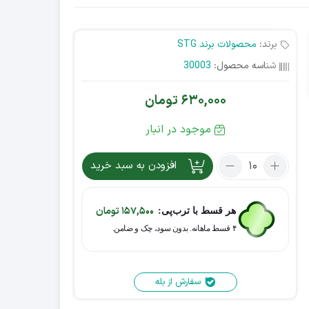
برند:
محصولات برند STG
شناسه محصول:
30003
630,000
تومان
موجود در انبار
افزودن به سبد خرید
157,500
تومان
هر قسط با ترب‌پی:
۴ قسط ماهانه. بدون سود، چک و ضامن.
سفارش از بله