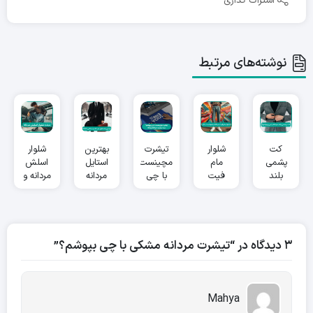
اشتراک گذاری
نوشته‌های مرتبط
کت
شلوار
تیشرت
بهترین
شلوار
پشمی
مام
مچینست
استایل
اسلش
بلند
فیت
با چی
مردانه
مردانه و
مردانه با
مردانه و
بپوشم؟
زمستانی
نحوه
چی
نحوه
راهنمای
2024
ست با
بپوشم؟
ست با
ست
آن
آن
تیشرت
مچینست
3 دیدگاه در “تیشرت مردانه مشکی با چی بپوشم؟”
مردانه و
زنانه
Mahya