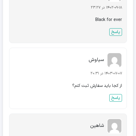
1402-09-18 در 23:27
Black for ever
پاسخ
سیاوش
1403-07-07 در 20:31
از کجا باید سفارش ثبت کنم؟
پاسخ
شاهین