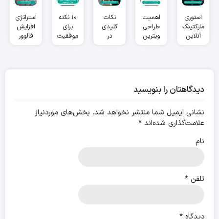
استوری
اهمیت
نکات
۱۰ نکته
استراتژی
مارکتینگ
طراحی
کلیدی
برای
افزایش
آنلاین
ویترین
در
موفقیت
فالوور
شاپ
دیجیتال
عکاسی
در
برای
لباس
برای
حرفه ای
فروش
فروشگاه
فروش
از
لباس در
لباس
بیشتر در
محصولات
اینستاگرام
اینستاگرامی
اینستاگرام
لباس
در 1404
دیدگاهتان را بنویسید
برای
اینستاگرام
نشانی ایمیل شما منتشر نخواهد شد.
بخش‌های موردنیاز
علامت‌گذاری شده‌اند
*
نام
تلفن
*
دیدگاه
*